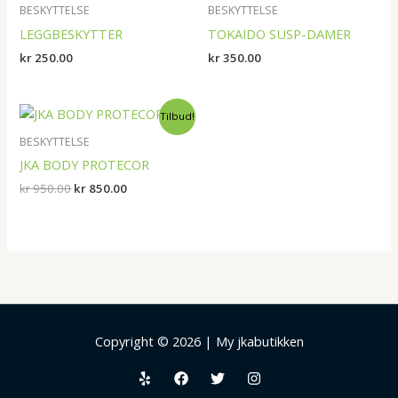
BESKYTTELSE
BESKYTTELSE
LEGGBESKYTTER
TOKAIDO SUSP-DAMER
kr
250.00
kr
350.00
Opprinnelig
Nåværende
Tilbud!
pris
pris
var:
er:
BESKYTTELSE
kr 950.00.
kr 850.00.
JKA BODY PROTECOR
kr
950.00
kr
850.00
Copyright © 2026 | My jkabutikken