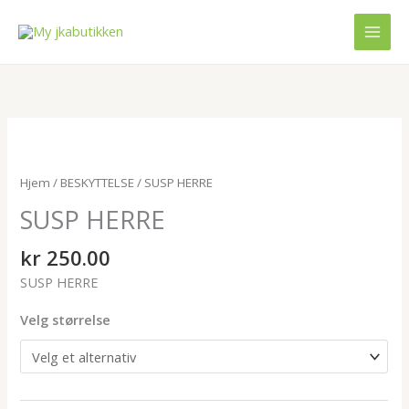
Hopp
rett
til
innholdet
SUSP
HERRE
antall
Hjem
/
BESKYTTELSE
/ SUSP HERRE
SUSP HERRE
kr
250.00
SUSP HERRE
Velg størrelse