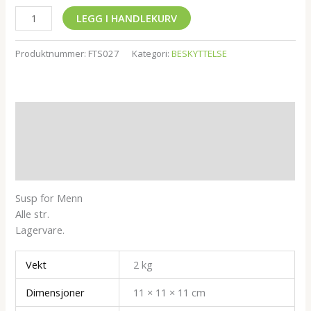
LEGG I HANDLEKURV
Produktnummer:
FTS027
Kategori:
BESKYTTELSE
Beskrivelse
Tilleggsinformasjon
Omtaler (0)
Susp for Menn
Alle str.
Lagervare.
Vekt
2 kg
Dimensjoner
11 × 11 × 11 cm