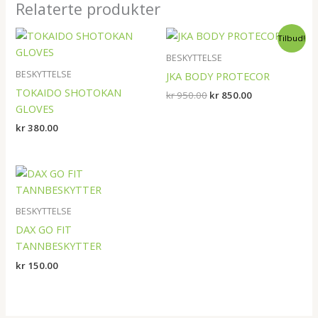
Relaterte produkter
Opprinnelig
Nåværende
Tilbud!
pris
pris
var:
er:
BESKYTTELSE
kr 950.00.
kr 850.00.
BESKYTTELSE
JKA BODY PROTECOR
TOKAIDO SHOTOKAN
kr
950.00
kr
850.00
GLOVES
kr
380.00
BESKYTTELSE
DAX GO FIT
TANNBESKYTTER
kr
150.00