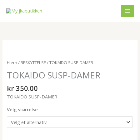
Hopp
rett
til
innholdet
TOKAIDO
SUSP-
DAMER
Hjem
/
BESKYTTELSE
/ TOKAIDO SUSP-DAMER
antall
TOKAIDO SUSP-DAMER
kr
350.00
TOKAIDO SUSP-DAMER
Velg størrelse