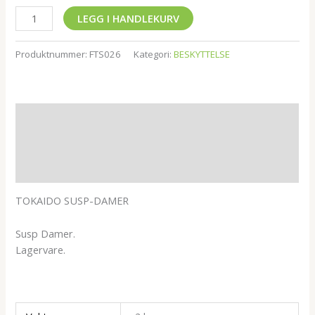
LEGG I HANDLEKURV
Produktnummer:
FTS026
Kategori:
BESKYTTELSE
Beskrivelse
Tilleggsinformasjon
Omtaler (0)
TOKAIDO SUSP-DAMER
Susp Damer.
Lagervare.