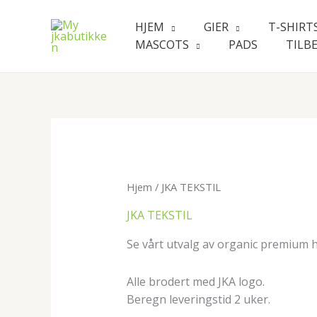
Hopp
rett
HJEM
GIER
T-SHIRT
til
MASCOTS
PADS
TILB
innholdet
Hjem
/ JKA TEKSTIL
JKA TEKSTIL
Se vårt utvalg av organic premium h
Alle brodert med JKA logo.
Beregn leveringstid 2 uker.