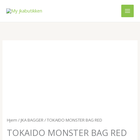
Hopp
rett
til
innholdet
TOKAIDO
MONSTER
BAG
RED
antall
Hjem
/
JKA BAGGER
/ TOKAIDO MONSTER BAG RED
TOKAIDO MONSTER BAG RED