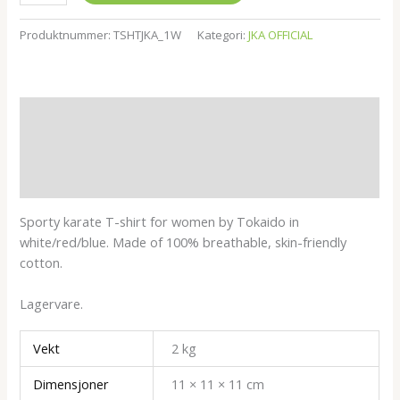
Produktnummer:
TSHTJKA_1W
Kategori:
JKA OFFICIAL
Beskrivelse
Tilleggsinformasjon
Omtaler (0)
Sporty karate T-shirt for women by Tokaido in
white/red/blue. Made of 100% breathable, skin-friendly
cotton.
Lagervare.
Vekt
2 kg
Dimensjoner
11 × 11 × 11 cm