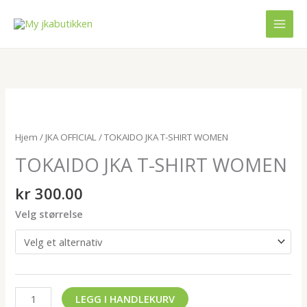
Hopp
rett
til
innholdet
TOKAIDO
JKA
T-
Hjem
/
JKA OFFICIAL
/ TOKAIDO JKA T-SHIRT WOMEN
SHIRT
TOKAIDO JKA T-SHIRT WOMEN
WOMEN
antall
kr
300.00
Velg størrelse
LEGG I HANDLEKURV