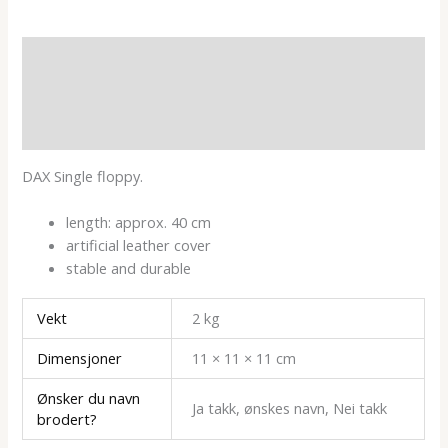
Beskrivelse
Tilleggsinformasjon
Omtaler (0)
DAX Single floppy.
length: approx. 40 cm
artificial leather cover
stable and durable
Vekt
2 kg
Dimensjoner
11 × 11 × 11 cm
Ønsker du navn
Ja takk, ønskes navn, Nei takk
brodert?