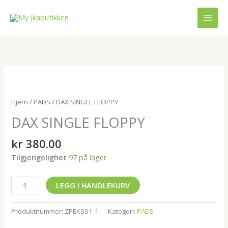
Hopp
rett
til
innholdet
DAX
SINGLE
FLOPPY
Hjem
/
PADS
/ DAX SINGLE FLOPPY
antall
DAX SINGLE FLOPPY
kr
380.00
Tilgjengelighet
97 på lager
LEGG I HANDLEKURV
Produktnummer:
ZPEKS01-1
Kategori:
PADS